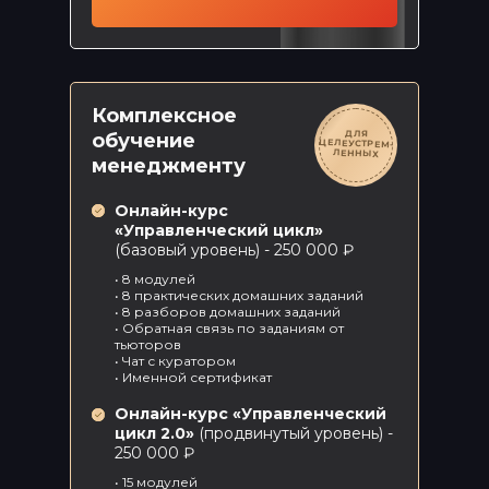
Комплексное
ДЛЯ
ЦЕЛЕУСТРЕМ-
обучение
ЛЕННЫХ
менеджменту
Онлайн-курс
«Управленческий цикл»
(базовый уровень) - 250 000 ₽
• 8 модулей
• 8 практических домашних заданий
• 8 разборов домашних заданий
• Обратная связь по заданиям от
тьюторов
• Чат с куратором
• Именной сертификат
Онлайн-курс «Управленческий
цикл 2.0»
(продвинутый уровень) -
250 000 ₽
• 15 модулей