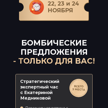
Стратегический экспертный
22, 23 и 24
час
НОЯБРЯ
с Екатериной Медниковой
БОМБИЧЕСКИЕ
ПРЕДЛОЖЕНИЯ
- ТОЛЬКО ДЛЯ ВАС!
Стратегический
экспертный час
ВСЕГО
3 МЕСТА
с Екатериной
Медниковой