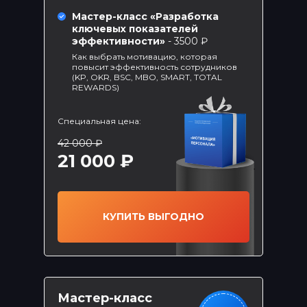
Мастер-класс «Разработка
ключевых показателей
эффективности»
- 3500 ₽
Как выбрать мотивацию, которая
повысит эффективность сотрудников
(KP, OKR, BSC, MBO, SMART, TOTAL
REWARDS)
БОМБИЧЕСКИЕ
Специальная цена:
ПРЕДЛОЖЕНИЯ
42 000 ₽
21 000 ₽
ТОЛЬКО
Мастер-класс «Управление
рисками»
КУПИТЬ ВЫГОДНО
Мастер-класс