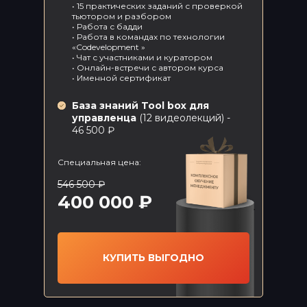
• 15 практических заданий с проверкой
тьютором и разбором
• Работа с бадди
• Работа в командах по технологии
«Codevelopment »
• Чат с участниками и куратором
• Онлайн-встречи с автором курса
• Именной сертификат
База знаний Tool box для
управленца
(12 видеолекций) -
46 500 ₽
БОМБИЧЕСКИЕ
Специальная цена:
ПРЕДЛОЖЕНИЯ
546 500 ₽
400 000 ₽
ТОЛЬКО
Мотивация персонала
КУПИТЬ ВЫГОДНО