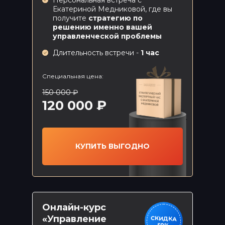
Персональная встреча с
Екатериной Медниковой, где вы
получите
стратегию по
решению именно вашей
управленческой проблемы
Длительность встречи -
1 час
БОМБИЧЕСКИЕ
Специальная цена:
ПРЕДЛОЖЕНИЯ
150 000 ₽
120 000 ₽
ТОЛЬКО
Онлайн-курс
«Управление конфликтами»
КУПИТЬ ВЫГОДНО
Онлайн-курс
«Управление
СКИДКА
50%