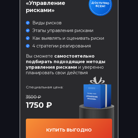
«Управление
ДОСТУПНО
ВСЕМ!
рисками»
Виды рисков
Этапы управления рисками
Как выявлять и оценивать риски
4 стратегии реагирования
Вы сможете
самостоятельно
подбирать подходящие методы
управления рисками
и уверенно
планировать свои действия
БОМБИЧЕСКИЕ
Специальная цена:
ПРЕДЛОЖЕНИЯ
3500 ₽
1750 ₽
ТОЛЬКО
Черный ящик
от Академии менеджмента
КУПИТЬ ВЫГОДНО