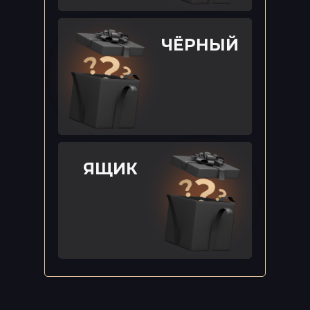
навыки
для руководителей и
собственников бизнеса
ЧЁРНЫЙ
Самые востребованные
программы
для офлайн и онлайн
предпринимателей
ЯЩИК
Ограниченное
количество мест
и 3-
дневное окно продаж