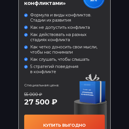
конфликтами»
Формула и виды конфликтов.
Стадии их развития
Как не допустить конфликта
Как действовать на разных
стадиях конфликта
Как четко доносить свои мысли,
чтобы нас понимали
Как слушать, чтобы слышать
5 стратегий поведения
в конфликте
БОМБИЧЕСКИЕ
Специальная цена:
ПРЕДЛОЖЕНИЯ
55 000 ₽
27 500 ₽
ТОЛЬКО
Комплексное обучение
менеджменту
КУПИТЬ ВЫГОДНО